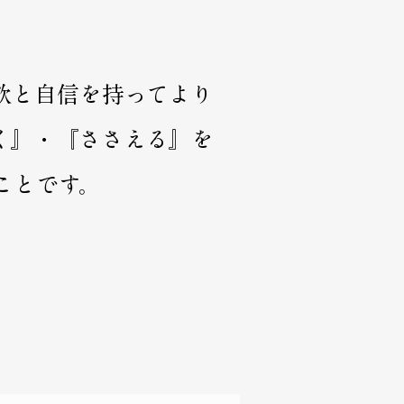
欲と自信を持ってより
く』・『ささえる』を
ことです。