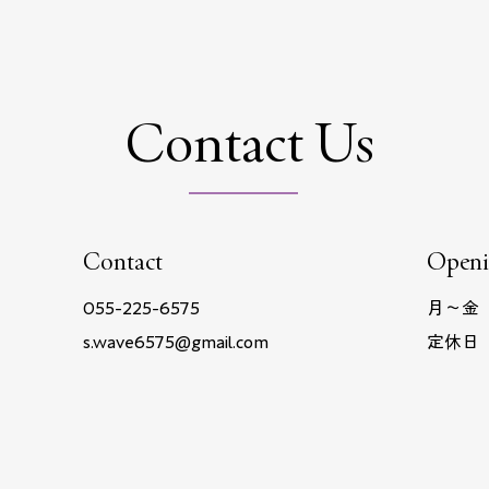
Contact Us
Contact
Openi
055-225-6575
月〜金
s.wave6575@gmail.com
定休日