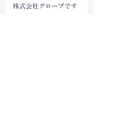
株式会社グローブです
2025.12.10 地域連携の実習を（株）ア
ルソア様で行いました。 2026.3.31 令
和7年度の核種研修の参加状況を報告
します。 2026.4.30 2025年度のスコ
ア表を掲載します 2026.6.1 2025年度
の就労支援に関わる決算データを報告
します。 2026.6.30 ㈱グローブの主な
業務内容は障害福祉サービスと、キノ
コ類の菌床及びきのこ 類
の製造・生産の請負業務です。これか
Contact Us
らも安全・安心なおいしいきのこを
作っていきます。
Address
2026.6.30 就労継続支援A型事業によ
るスタッフの平均工賃は84,612円で
〒408-0112
す。 長期休養者や体調不良などによる
山梨県北杜市須玉町若神子2356
欠勤者を含めて計算しております。